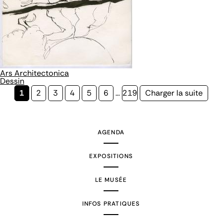
Ars Architectonica
Dessin
Page
1
Page
2
Page
3
Page
4
Page
5
Page
6
…
Page
219
Page
Charger la suite
courante
suivante
AGENDA
EXPOSITIONS
LE MUSÉE
INFOS PRATIQUES