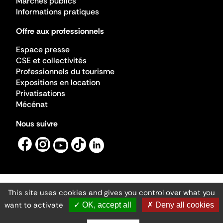
Marchés publics
Informations pratiques
Offre aux professionnels
Espace presse
CSE et collectivités
Professionnels du tourisme
Expositions en location
Privatisations
Mécénat
Nous suivre
This site uses cookies and gives you control over what you
Mentions légales
Gestion des cookies
want to activate
✓ OK, accept all
✗ Deny all cookies
Accessibilité numérique
Ministère de la Culture ©2026
- Cité de l'architecture et du patrimoine