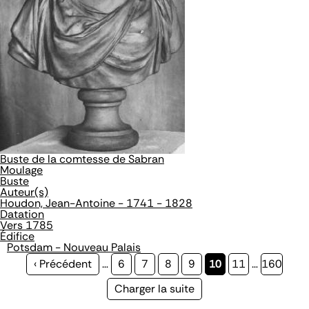
Buste de la comtesse de Sabran
Moulage
Buste
Auteur(s)
Houdon, Jean-Antoine - 1741 - 1828
Datation
Vers 1785
Édifice
Potsdam - Nouveau Palais
Page
‹ Précédent
…
Page
6
Page
7
Page
8
Page
9
Page
10
Page
11
…
Page
160
précédente
courante
Page
Charger la suite