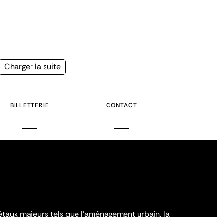
Page
Charger la suite
suivante
BILLETTERIE
CONTACT
iétaux majeurs tels que l'aménagement urbain, la