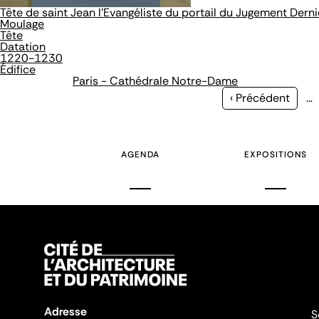
Tête de saint Jean l'Evangéliste du portail du Jugement Derni
Moulage
Tête
Datation
1220-1230
Édifice
Paris - Cathédrale Notre-Dame
Page
‹ Précédent
…
précédente
AGENDA
EXPOSITIONS
Adresse
S