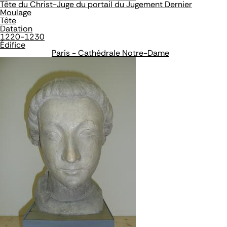
Tête du Christ-Juge du portail du Jugement Dernier
Moulage
Tête
Datation
1220-1230
Édifice
Paris - Cathédrale Notre-Dame