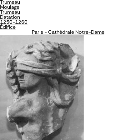
Trumeau
Moulage
Trumeau
Datation
1250-1260
Édifice
Paris - Cathédrale Notre-Dame