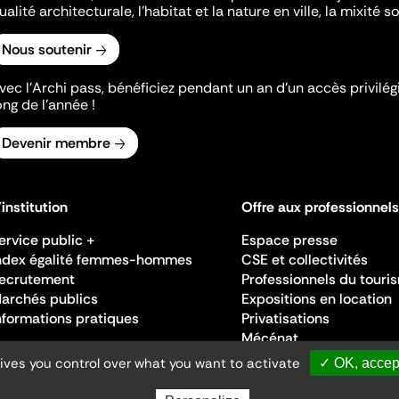
ualité architecturale, l'habitat et la nature en ville, la mixité so
Nous soutenir
vec l’Archi pass, bénéficiez pendant un an d’un accès privilégi
ong de l’année !
Devenir membre
'institution
Offre aux professionnels
ervice public +
Espace presse
ndex égalité femmes-hommes
CSE et collectivités
ecrutement
Professionnels du touri
archés publics
Expositions en location
nformations pratiques
Privatisations
Mécénat
gives you control over what you want to activate
✓ OK, accept