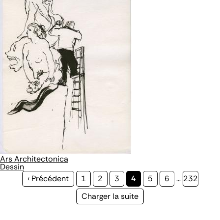
Ars Architectonica
Dessin
Page
‹ Précédent
Page
1
Page
2
Page
3
Page
4
Page
5
Page
6
…
Page
232
précédente
courante
Page
Charger la suite
suivante