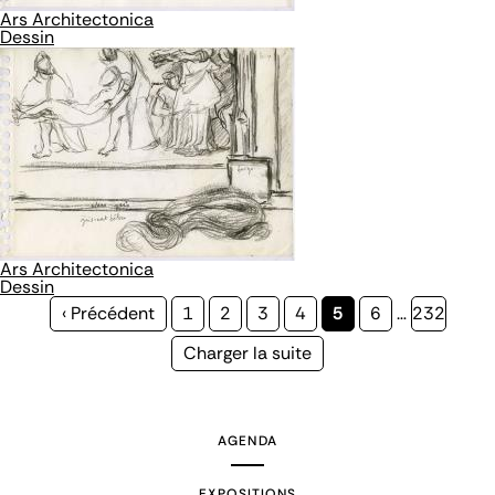
Ars Architectonica
Dessin
Ars Architectonica
Dessin
Page
‹ Précédent
Page
1
Page
2
Page
3
Page
4
Page
5
Page
6
…
Page
232
précédente
courante
Page
Charger la suite
suivante
AGENDA
EXPOSITIONS