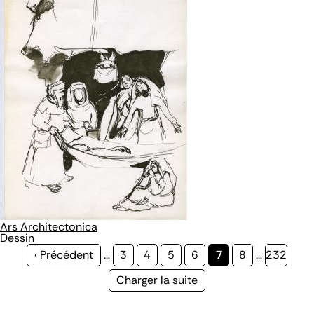
Ars Architectonica
Dessin
Page
‹ Précédent
…
Page
3
Page
4
Page
5
Page
6
Page
7
Page
8
…
Page
232
précédente
courante
Page
Charger la suite
suivante