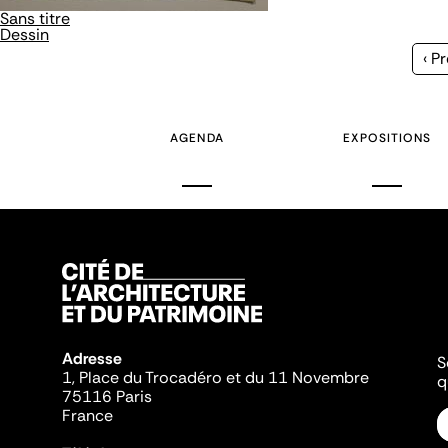
Sans titre
Dessin
Pa
‹ P
pr
AGENDA
EXPOSITIONS
Adresse
S
1, Place du Trocadéro et du 11 Novembre
q
75116 Paris
France