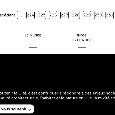
ge
récédent
…
Page
224
Page
225
Page
226
Page
227
Page
228
Page
229
Page
230
Page
231
écédente
LE MUSÉE
INFOS
PRATIQUES
outenir la Cité, c'est contribuer à répondre à des enjeux soc
ualité architecturale, l'habitat et la nature en ville, la mixité so
Nous soutenir