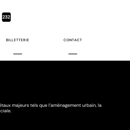
Page
232
courante
BILLETTERIE
CONTACT
iétaux majeurs tels que l'aménagement urbain, la
ciale.