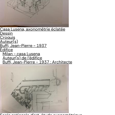
Casa Lusena, axonométrie éclatée
Dessin
Croquis
Auteur(s)
Buffi, Jean-Pierre - 1937
Édifice
Milan - casa Lusena
Auteur(s) de l'édifice
Buffi, Jean-Pierre - 1937 : Architecte