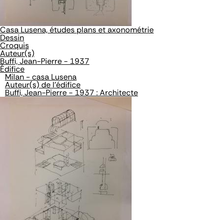
Casa Lusena, études plans et axonométrie
Dessin
Croquis
Auteur(s)
Buffi, Jean-Pierre - 1937
Édifice
Milan - casa Lusena
Auteur(s) de l'édifice
Buffi, Jean-Pierre - 1937 : Architecte