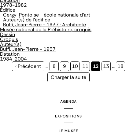
Datation
1978-1982
Édifice
Cergy-Pontoise - école nationale d'art
Auteur(s) de l'édifice
Buffi, Jean-Pierre - 1937 : Architecte
Musée national de la Préhistoire, croquis
Dessin
Croquis
Auteur(s)
Buffi, Jean-Pierre - 1937
Datation
1984-2004
Page
‹ Précédent
…
Page
8
Page
9
Page
10
Page
11
Page
12
Page
13
…
Page
18
précédente
courante
Page
Charger la suite
suivante
AGENDA
EXPOSITIONS
LE MUSÉE