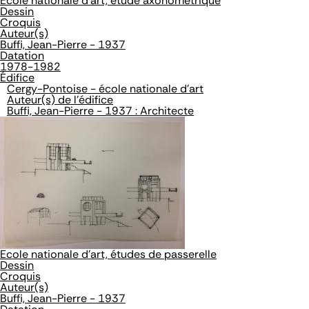
Ecole nationale d'art, étude axonométrique
Dessin
Croquis
Auteur(s)
Buffi, Jean-Pierre - 1937
Datation
1978-1982
Édifice
Cergy-Pontoise - école nationale d'art
Auteur(s) de l'édifice
Buffi, Jean-Pierre - 1937 : Architecte
Ecole nationale d'art, études de passerelle
Dessin
Croquis
Auteur(s)
Buffi, Jean-Pierre - 1937