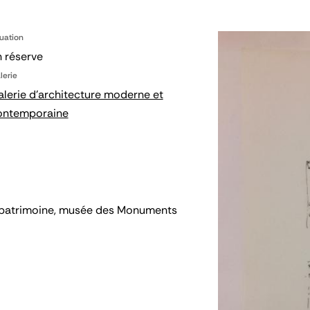
tuation
 réserve
lerie
lerie d'architecture moderne et
ontemporaine
 du patrimoine, musée des Monuments