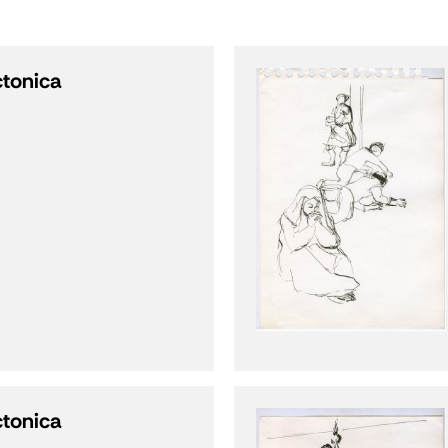
ctonica
ctonica