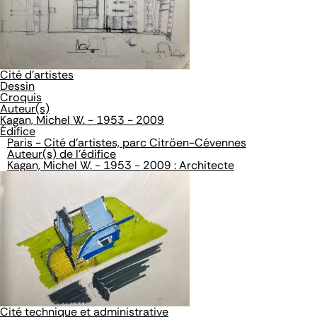
Cité d'artistes
Dessin
Croquis
Auteur(s)
Kagan, Michel W. - 1953 - 2009
Édifice
Paris - Cité d'artistes, parc Citröen-Cévennes
Auteur(s) de l'édifice
Kagan, Michel W. - 1953 - 2009 : Architecte
Cité technique et administrative