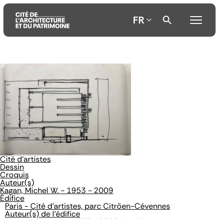
FR
Aller
Aller
Aller
au
au
à
contenu
menu
la
principal
principal
recherche
Cité d'artistes
Dessin
Croquis
Auteur(s)
Kagan, Michel W. - 1953 - 2009
Édifice
Paris - Cité d'artistes, parc Citröen-Cévennes
Auteur(s) de l'édifice