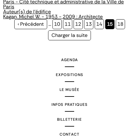
Paris - Cité technique et administrative de la Ville de
Paris
Auteur(s) de l'édifice
Kagan, Michel W. - 1953 - 2009 : Architecte
Page
‹ Précédent
…
Page
10
Page
11
Page
12
Page
13
Page
14
Page
15
Page
18
précédente
courante
Page
Charger la suite
suivante
AGENDA
EXPOSITIONS
LE MUSÉE
INFOS PRATIQUES
BILLETTERIE
CONTACT