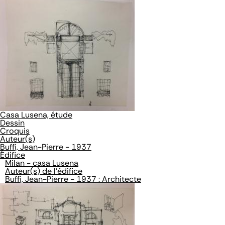
Casa Lusena, étude
Dessin
Croquis
Auteur(s)
Buffi, Jean-Pierre - 1937
Édifice
Milan - casa Lusena
Auteur(s) de l'édifice
Buffi, Jean-Pierre - 1937 : Architecte