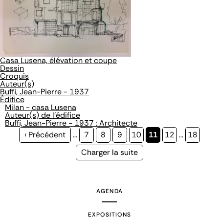
Casa Lusena, élévation et coupe
Dessin
Croquis
Auteur(s)
Buffi, Jean-Pierre - 1937
Édifice
Milan - casa Lusena
Auteur(s) de l'édifice
Buffi, Jean-Pierre - 1937 : Architecte
Page
‹ Précédent
…
Page
7
Page
8
Page
9
Page
10
Page
11
Page
12
…
Page
18
précédente
courante
Page
Charger la suite
suivante
AGENDA
EXPOSITIONS