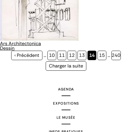
Ars Architectonica
Dessin
Page
‹ Précédent
…
Page
10
Page
11
Page
12
Page
13
Page
14
Page
15
…
Page
240
précédente
courante
Page
Charger la suite
suivante
AGENDA
EXPOSITIONS
LE MUSÉE
INFOS PRATIQUES