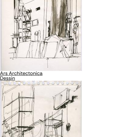
Ars Architectonica
Dessin