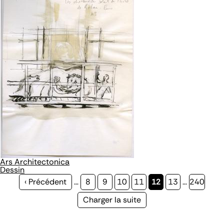
Ars Architectonica
Dessin
Page
‹ Précédent
…
Page
8
Page
9
Page
10
Page
11
Page
12
Page
13
…
Page
240
précédente
courante
Page
Charger la suite
suivante