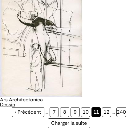
Ars Architectonica
Dessin
Page
‹ Précédent
…
Page
7
Page
8
Page
9
Page
10
Page
11
Page
12
…
Page
240
précédente
courante
Page
Charger la suite
suivante