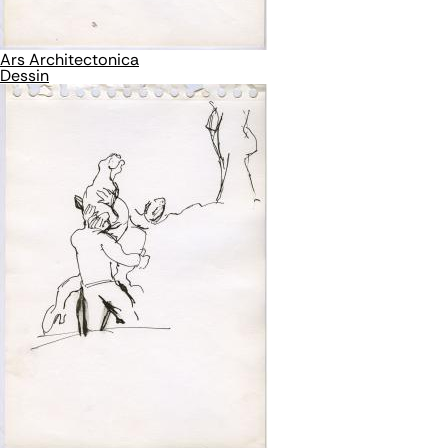
Ars Architectonica
Dessin