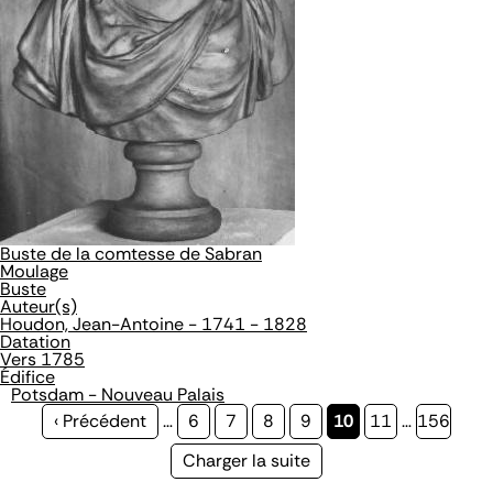
Buste de la comtesse de Sabran
Moulage
Buste
Auteur(s)
Houdon, Jean-Antoine - 1741 - 1828
Datation
Vers 1785
Édifice
Potsdam - Nouveau Palais
Page
‹ Précédent
…
Page
6
Page
7
Page
8
Page
9
Page
10
Page
11
…
Page
156
précédente
courante
Page
Charger la suite