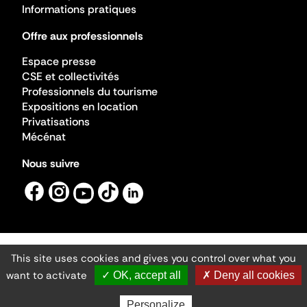
Informations pratiques
Offre aux professionnels
Espace presse
CSE et collectivités
Professionnels du tourisme
Expositions en location
Privatisations
Mécénat
Nous suivre
This site uses cookies and gives you control over what you
Mentions légales
Gestion des cookies
want to activate
✓ OK, accept all
✗ Deny all cookies
Accessibilité numérique
Ministère de la Culture ©2026
- Cité de l'architecture et du patrimoine
Personalize