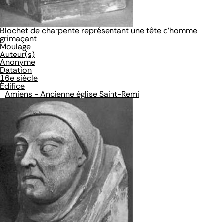
Blochet de charpente représentant une tête d'homme
grimaçant
Moulage
Auteur(s)
Anonyme
Datation
16e siècle
Édifice
Amiens - Ancienne église Saint-Remi