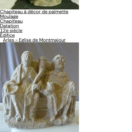
Chapiteau à décor de palmette
Moulage
Chapiteau
Datation
12e siècle
Édifice
Arles - Eglise de Montmajour