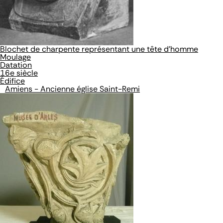
Blochet de charpente représentant une tête d'homme
Moulage
Datation
16e siècle
Édifice
Amiens - Ancienne église Saint-Remi