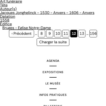
Art funéraire
Tête
Auteur(s)
Jacques Jonghelinck - 1530 - Anvers - 1606 - Anvers
Datation
1558
Édifice
Bruges - Eglise Notre-Dame
Page
‹ Précédent
…
Page
8
Page
9
Page
10
Page
11
Page
12
Page
13
…
Page
156
précédente
courante
Page
Charger la suite
suivante
AGENDA
EXPOSITIONS
LE MUSÉE
INFOS PRATIQUES