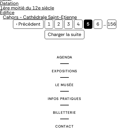
Datation
1ère moitié du 12e siècle
Édifice
Cahors - Cathédrale Saint-Etienne
Page
‹ Précédent
Page
1
Page
2
Page
3
Page
4
Page
5
Page
6
…
Page
156
précédente
courante
Page
Charger la suite
suivante
AGENDA
EXPOSITIONS
LE MUSÉE
INFOS PRATIQUES
BILLETTERIE
CONTACT