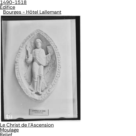
1490-1518
Édifice
Bourges - Hôtel Lallemant
Le Christ de l'Ascension
Moulage
Relief