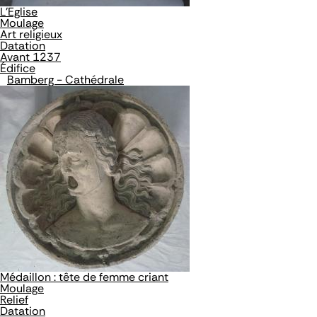
L'Eglise
Moulage
Art religieux
Datation
Avant 1237
Édifice
Bamberg - Cathédrale
Médaillon : tête de femme criant
Moulage
Relief
Datation