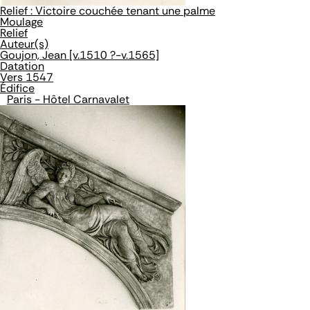
Relief : Victoire couchée tenant une palme
Moulage
Relief
Auteur(s)
Goujon, Jean [v.1510 ?-v.1565]
Datation
Vers 1547
Édifice
Paris - Hôtel Carnavalet