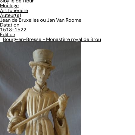
Sibylle de Tibur
Moulage
Art funéraire
Auteur(s)
Jean de Bruxelles ou Jan Van Roome
Datation
1518-1522
Édifice
Bourg-en-Bresse - Monastère royal de Brou