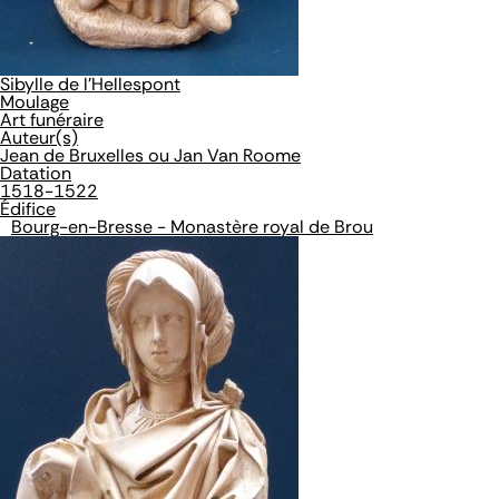
Sibylle de l'Hellespont
Moulage
Art funéraire
Auteur(s)
Jean de Bruxelles ou Jan Van Roome
Datation
1518-1522
Édifice
Bourg-en-Bresse - Monastère royal de Brou