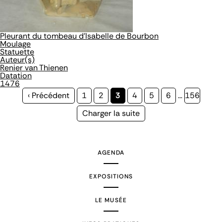
Pleurant du tombeau d'Isabelle de Bourbon
Moulage
Statuette
Auteur(s)
Renier van Thienen
Datation
1476
Page
‹ Précédent
Page
1
Page
2
Page
3
Page
4
Page
5
Page
6
…
Page
156
précédente
courante
Page
Charger la suite
suivante
AGENDA
EXPOSITIONS
LE MUSÉE