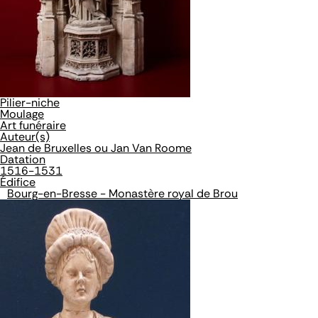
Pilier-niche
Moulage
Art funéraire
Auteur(s)
Jean de Bruxelles ou Jan Van Roome
Datation
1516-1531
Édifice
Bourg-en-Bresse - Monastère royal de Brou