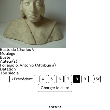
Buste de Charles VIII
Moulage
Buste
Auteur(s)
Pollaiuolo, Antonio (Attribué à)
Datation
15e siècle
Page
‹ Précédent
…
Page
4
Page
5
Page
6
Page
7
Page
8
Page
9
…
Page
156
précédente
courante
Page
Charger la suite
suivante
AGENDA