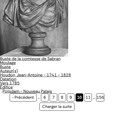
Buste de la comtesse de Sabran
Moulage
Buste
Auteur(s)
Houdon, Jean-Antoine - 1741 - 1828
Datation
Vers 1785
Édifice
Potsdam - Nouveau Palais
Page
‹ Précédent
…
Page
6
Page
7
Page
8
Page
9
Page
10
Page
11
…
Page
156
précédente
courante
Page
Charger la suite