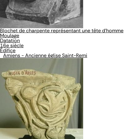
Blochet de charpente représentant une tête d'homme
Moulage
Datation
16e siècle
Édifice
Amiens - Ancienne église Saint-Remi