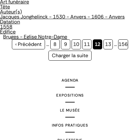
Art funéraire
Tête
Auteur(s)
Jacques Jonghelinck - 1530 - Anvers - 1606 - Anvers
Datation
1558
Édifice
Bruges - Eglise Notre-Dame
Page
‹ Précédent
…
Page
8
Page
9
Page
10
Page
11
Page
12
Page
13
…
Page
156
précédente
courante
Page
Charger la suite
suivante
AGENDA
EXPOSITIONS
LE MUSÉE
INFOS PRATIQUES