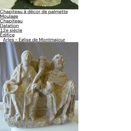
Chapiteau à décor de palmette
Moulage
Chapiteau
Datation
12e siècle
Édifice
Arles - Eglise de Montmajour