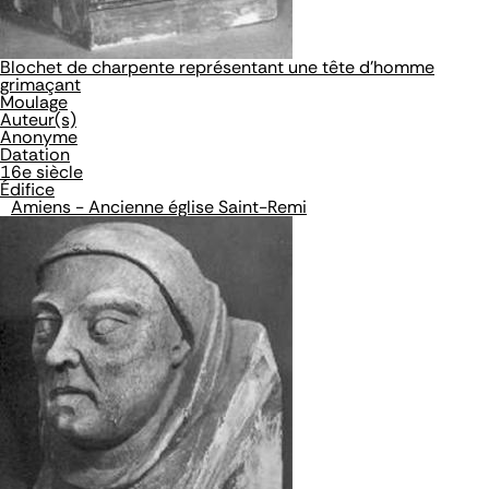
Blochet de charpente représentant une tête d'homme
grimaçant
Moulage
Auteur(s)
Anonyme
Datation
16e siècle
Édifice
Amiens - Ancienne église Saint-Remi