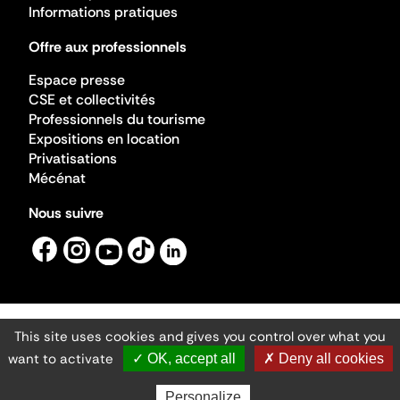
Informations pratiques
Offre aux professionnels
Espace presse
CSE et collectivités
Professionnels du tourisme
Expositions en location
Privatisations
Mécénat
Nous suivre
This site uses cookies and gives you control over what you
Mentions légales
Gestion des cookies
want to activate
✓ OK, accept all
✗ Deny all cookies
Accessibilité numérique
Ministère de la Culture ©2026
- Cité de l'architecture et du patrimoine
Personalize