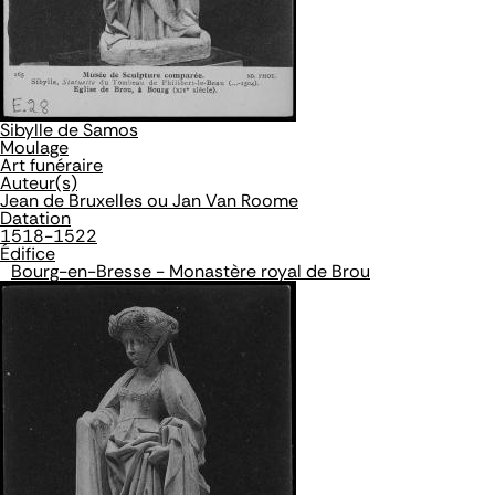
Sibylle de Samos
Moulage
Art funéraire
Auteur(s)
Jean de Bruxelles ou Jan Van Roome
Datation
1518-1522
Édifice
Bourg-en-Bresse - Monastère royal de Brou