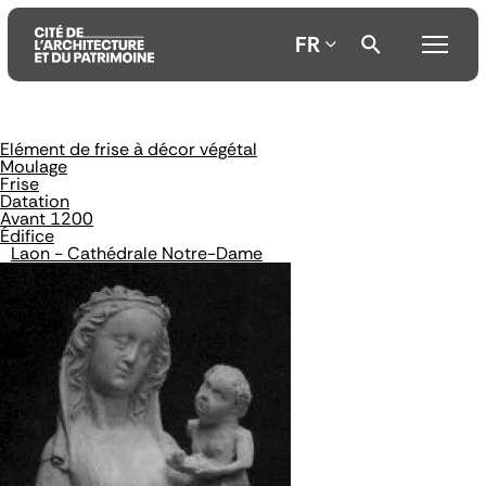
FR
Elément de frise à décor végétal
Aller
Aller
Aller
Moulage
au
au
à
Frise
contenu
menu
la
Datation
principal
principal
recherche
Avant 1200
Édifice
Laon - Cathédrale Notre-Dame