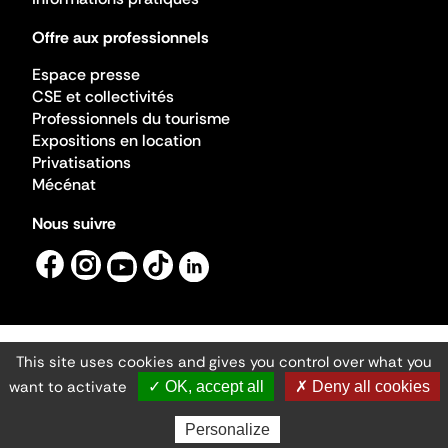
Offre aux professionnels
Espace presse
CSE et collectivités
Professionnels du tourisme
Expositions en location
Privatisations
Mécénat
Nous suivre
This site uses cookies and gives you control over what you
Mentions légales
Gestion des cookies
want to activate
✓ OK, accept all
✗ Deny all cookies
Accessibilité numérique
Ministère de la Culture ©2026
- Cité de l'architecture et du patrimoine
Personalize