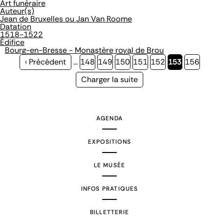
Art funéraire
Auteur(s)
Jean de Bruxelles ou Jan Van Roome
Datation
1518-1522
Édifice
Bourg-en-Bresse - Monastère royal de Brou
Page
‹ Précédent
…
Page
148
Page
149
Page
150
Page
151
Page
152
Page
153
Page
156
précédente
courante
Page
Charger la suite
suivante
AGENDA
EXPOSITIONS
LE MUSÉE
INFOS PRATIQUES
BILLETTERIE