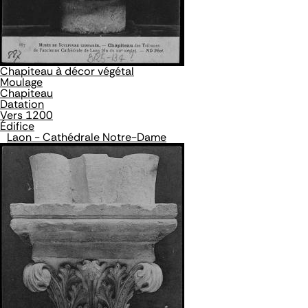
Chapiteau à décor végétal
Moulage
Chapiteau
Datation
Vers 1200
Édifice
Laon - Cathédrale Notre-Dame