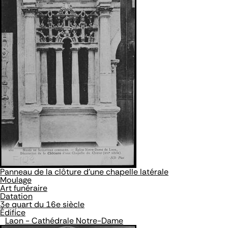
Panneau de la clôture d'une chapelle latérale
Moulage
Art funéraire
Datation
3e quart du 16e siècle
Édifice
Laon - Cathédrale Notre-Dame