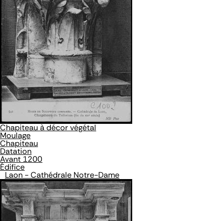
Chapiteau à décor végétal
Moulage
Chapiteau
Datation
Avant 1200
Édifice
Laon - Cathédrale Notre-Dame