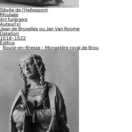
Sibylle de l'Hellespont
Moulage
Art funéraire
Auteur(s)
Jean de Bruxelles ou Jan Van Roome
Datation
1518-1522
Édifice
Bourg-en-Bresse - Monastère royal de Brou