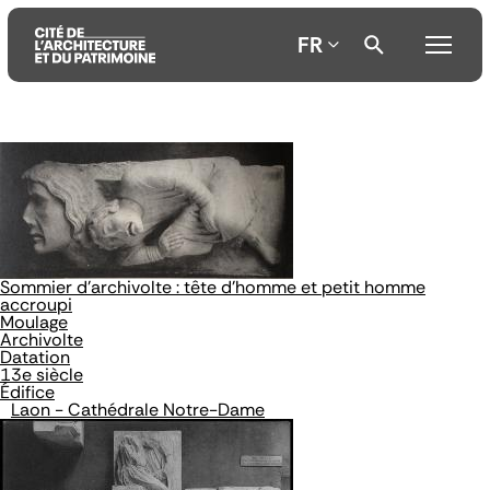
FR
Aller
Aller
Aller
au
au
à
contenu
menu
la
principal
principal
recherche
Sommier d'archivolte : tête d'homme et petit homme
accroupi
Moulage
Archivolte
Datation
13e siècle
Édifice
Laon - Cathédrale Notre-Dame