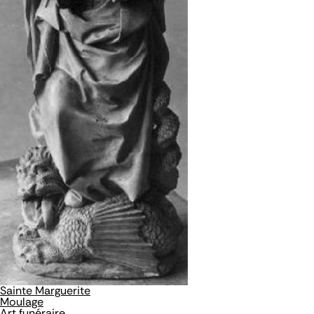
Sainte Marguerite
Moulage
Art funéraire