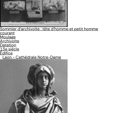
Sommier d'archivolte : tête d'homme et petit homme
courant
Moulage
Archivolte
Datation
13e siècle
Édifice
Laon - Cathédrale Notre-Dame