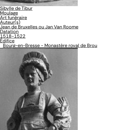
Sibylle de Tibur
Moulage
Art funéraire
Auteur(s)
Jean de Bruxelles ou Jan Van Roome
Datation
1518-1522
Édifice
Bourg-en-Bresse - Monastère royal de Brou