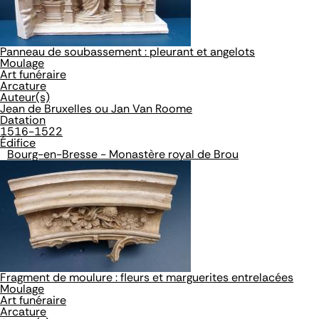
Panneau de soubassement : pleurant et angelots
Moulage
Art funéraire
Arcature
Auteur(s)
Jean de Bruxelles ou Jan Van Roome
Datation
1516-1522
Édifice
Bourg-en-Bresse - Monastère royal de Brou
Fragment de moulure : fleurs et marguerites entrelacées
Moulage
Art funéraire
Arcature