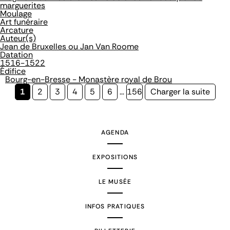
marguerites
Moulage
Art funéraire
Arcature
Auteur(s)
Jean de Bruxelles ou Jan Van Roome
Datation
1516-1522
Édifice
Bourg-en-Bresse - Monastère royal de Brou
Page
1
Page
2
Page
3
Page
4
Page
5
Page
6
…
Page
156
Page
Charger la suite
courante
suivante
AGENDA
EXPOSITIONS
LE MUSÉE
INFOS PRATIQUES