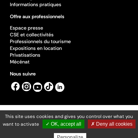
Informations pratiques
Offre aux professionnels
Espace presse
CSE et collectivités
Professionnels du tourisme
Expositions en location
Privatisations
Mécénat
Nous suivre
This site uses cookies and gives you control over what you
Mentions légales
Gestion des cookies
want to activate
✓ OK, accept all
✗ Deny all cookies
Accessibilité numérique
Ministère de la Culture ©2026
- Cité de l'architecture et du patrimoine
Personalize