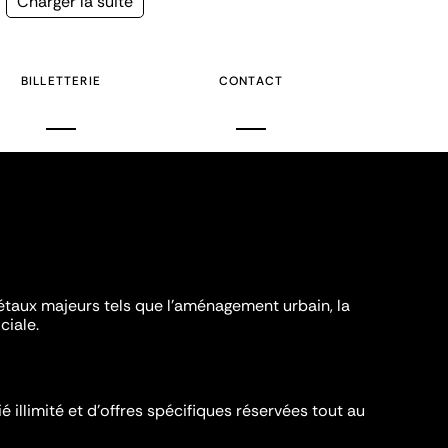
Page
Charger la suite
suivante
BILLETTERIE
CONTACT
iétaux majeurs tels que l'aménagement urbain, la
ciale.
é illimité et d’offres spécifiques réservées tout au