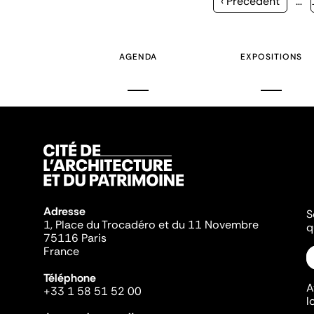
Page
‹ Précédent
…
précédente
AGENDA
EXPOSITIONS
Adresse
S
1, Place du Trocadéro et du 11 Novembre
q
75116 Paris
France
Téléphone
A
+33 1 58 51 52 00
l