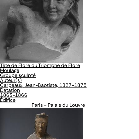
Tête de Flore du Triomphe de Flore
Moulage
Groupe sculpté
Auteur(s)
Carpeaux, Jean-Baptiste, 1827-1875
Datation
1863-1866
Édifice
Paris - Palais du Louvre