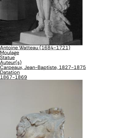
Antoine Watteau (1684-1721)
Moulage
Statue
Auteur(s)
Carpeaux, Jean-Baptiste, 1827-1875
Datation
1867-1869