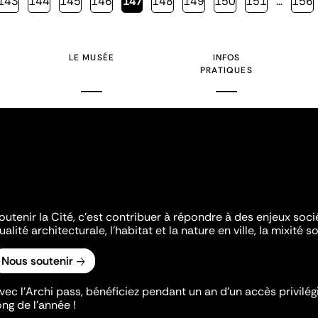
Page
143
Page
144
Page
145
Page
146
Page
147
Page
148
Page
149
Page
150
Page
151
…
Page
156
courante
LE MUSÉE
INFOS
PRATIQUES
outenir la Cité, c'est contribuer à répondre à des enjeux soc
ualité architecturale, l'habitat et la nature en ville, la mixité so
Nous soutenir
vec l’Archi pass, bénéficiez pendant un an d’un accès privilégi
ong de l’année !