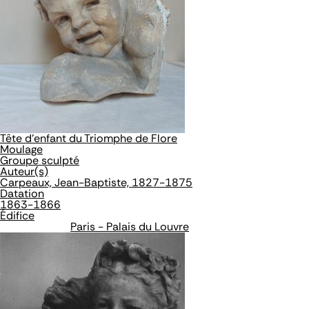
Tête d'enfant du Triomphe de Flore
Moulage
Groupe sculpté
Auteur(s)
Carpeaux, Jean-Baptiste, 1827-1875
Datation
1863-1866
Édifice
Paris - Palais du Louvre