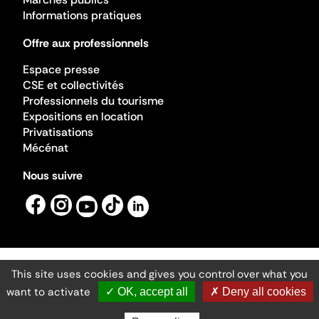
Informations pratiques
Offre aux professionnels
Espace presse
CSE et collectivités
Professionnels du tourisme
Expositions en location
Privatisations
Mécénat
Nous suivre
This site uses cookies and gives you control over what you
Mentions légales
Gestion des cookies
want to activate
✓ OK, accept all
✗ Deny all cookies
Accessibilité numérique
Ministère de la Culture ©2026
- Cité de l'architecture et du patrimoine