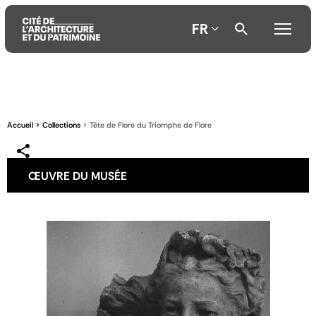
FR
Aller
Aller
Aller
au
au
à
contenu
menu
la
Accueil
Collections
Tête de Flore du Triomphe de Flore
principal
principal
recherche
ŒUVRE DU MUSÉE