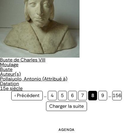
Buste de Charles VIII
Moulage
Buste
Auteur(s)
Pollaiuolo, Antonio (Attribué à)
Datation
15e siècle
Page
‹ Précédent
…
Page
4
Page
5
Page
6
Page
7
Page
8
Page
9
…
Page
156
précédente
courante
Page
Charger la suite
suivante
AGENDA