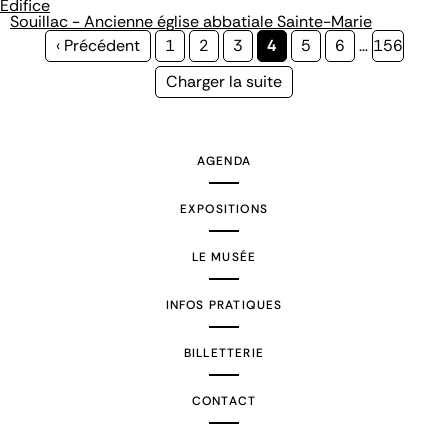
Édifice
Souillac - Ancienne église abbatiale Sainte-Marie
Page
‹ Précédent
Page
1
Page
2
Page
3
Page
4
Page
5
Page
6
…
Page
156
précédente
courante
Page
Charger la suite
suivante
AGENDA
EXPOSITIONS
LE MUSÉE
INFOS PRATIQUES
BILLETTERIE
CONTACT