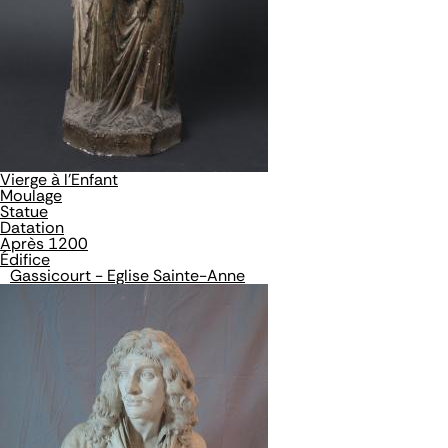
Vierge à l'Enfant
Moulage
Statue
Datation
Après 1200
Édifice
Gassicourt - Eglise Sainte-Anne