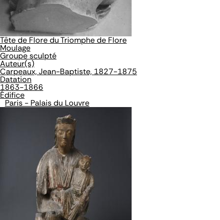
Tête de Flore du Triomphe de Flore
Moulage
Groupe sculpté
Auteur(s)
Carpeaux, Jean-Baptiste, 1827-1875
Datation
1863-1866
Édifice
Paris - Palais du Louvre