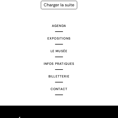
précédente
courante
Page
Charger la suite
suivante
AGENDA
EXPOSITIONS
LE MUSÉE
INFOS PRATIQUES
BILLETTERIE
CONTACT