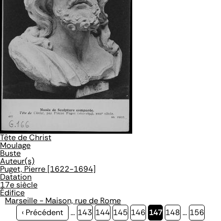
Tête de Christ
Moulage
Buste
Auteur(s)
Puget, Pierre [1622-1694]
Datation
17e siècle
Édifice
Marseille - Maison, rue de Rome
Page
‹ Précédent
…
Page
143
Page
144
Page
145
Page
146
Page
147
Page
148
…
Page
156