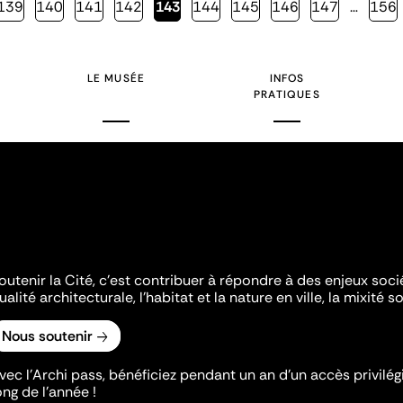
Page
139
Page
140
Page
141
Page
142
Page
143
Page
144
Page
145
Page
146
Page
147
…
Page
156
courante
LE MUSÉE
INFOS
PRATIQUES
outenir la Cité, c'est contribuer à répondre à des enjeux soc
ualité architecturale, l'habitat et la nature en ville, la mixité so
Nous soutenir
vec l’Archi pass, bénéficiez pendant un an d’un accès privilégi
ong de l’année !