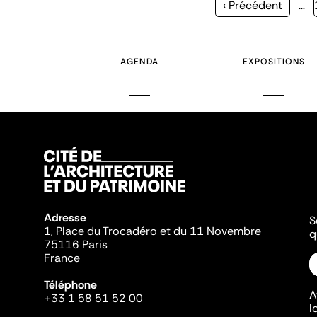
Page
‹ Précédent
…
précédente
AGENDA
EXPOSITIONS
Adresse
S
1, Place du Trocadéro et du 11 Novembre
q
75116 Paris
France
Téléphone
A
+33 1 58 51 52 00
l