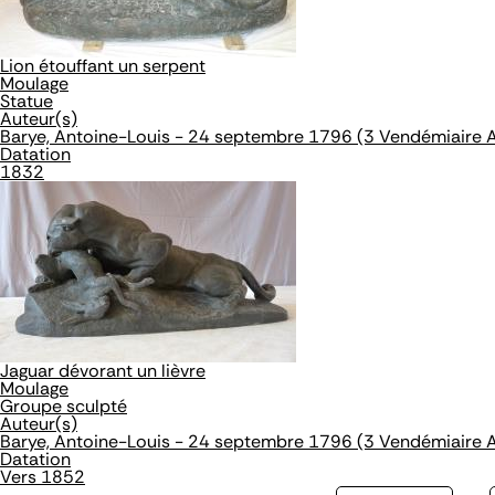
Lion étouffant un serpent
Moulage
Statue
Auteur(s)
Barye, Antoine-Louis - 24 septembre 1796 (3 Vendémiaire A
Datation
1832
Jaguar dévorant un lièvre
Moulage
Groupe sculpté
Auteur(s)
Barye, Antoine-Louis - 24 septembre 1796 (3 Vendémiaire A
Datation
Vers 1852