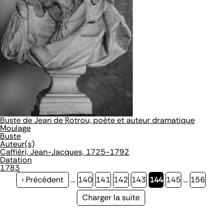
Buste de Jean de Rotrou, poète et auteur dramatique
Moulage
Buste
Auteur(s)
Caffiéri, Jean-Jacques, 1725-1792
Datation
1783
Page
‹ Précédent
…
Page
140
Page
141
Page
142
Page
143
Page
144
Page
145
…
Page
156
précédente
courante
Page
Charger la suite
suivante