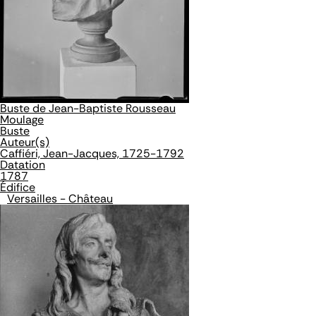
Buste de Jean-Baptiste Rousseau
Moulage
Buste
Auteur(s)
Caffiéri, Jean-Jacques, 1725-1792
Datation
1787
Édifice
Versailles - Château