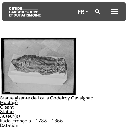
FR
Aller
Aller
Aller
au
au
à
contenu
menu
la
principal
principal
recherche
Statue gisante de Louis Godefroy Cavaignac
Moulage
Gisant
Statue
Auteur(s)
Rude, François - 1783 - 1855
Datation