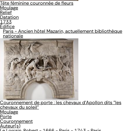
Tête féminine couronnée de fleurs
Moulage
Relief
Datation
1733
Édifice
Paris - Ancien hôtel Mazarin, actuellement bibliothèque
nationale
Couronnement de porte : les chevaux d'Apollon dits "les
chevaux du soleil"
Moulage
Porte
Couronnement
Auteur(s)
Le Lorrain, Robert - 1666 - Paris - 1743 - Paris