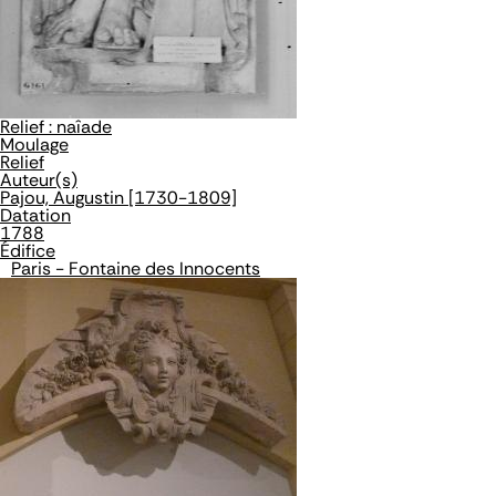
Relief : naîade
Moulage
Relief
Auteur(s)
Pajou, Augustin [1730-1809]
Datation
1788
Édifice
Paris - Fontaine des Innocents