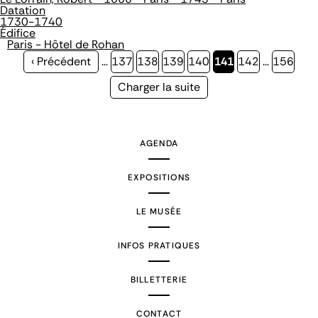
Datation
1730-1740
Édifice
Paris - Hôtel de Rohan
Page
‹ Précédent
…
Page
137
Page
138
Page
139
Page
140
Page
141
Page
142
…
Page
156
précédente
courante
Page
Charger la suite
suivante
AGENDA
EXPOSITIONS
LE MUSÉE
INFOS PRATIQUES
BILLETTERIE
CONTACT