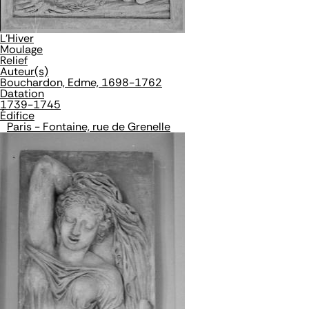
L'Hiver
Moulage
Relief
Auteur(s)
Bouchardon, Edme, 1698-1762
Datation
1739-1745
Édifice
Paris - Fontaine, rue de Grenelle