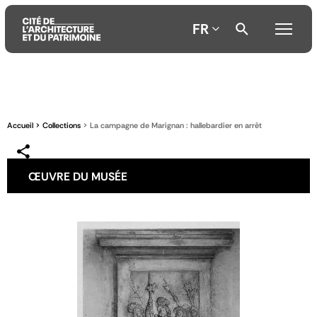
FR
Aller
Aller
Aller
au
au
à
contenu
menu
la
Accueil
Collections
La campagne de Marignan : hallebardier en arrêt
principal
principal
recherche
ŒUVRE DU MUSÉE