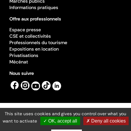
Marchés publics
Informations pratiques
Offre aux professionnels
Espace presse
CSE et collectivités
Professionnels du tourisme
Expositions en location
Privatisations
Mécénat
Nous suivre
This site uses cookies and gives you control over what you
Mentions légales
Gestion des cookies
want to activate
✓ OK, accept all
✗ Deny all cookies
Accessibilité numérique
Ministère de la Culture ©2026
- Cité de l'architecture et du patrimoine