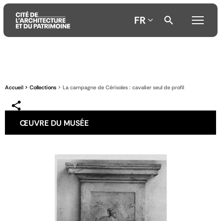
FR
Aller
Aller
Aller
au
au
à
contenu
menu
la
Accueil
Collections
La campagne de Cérisoles : cavalier seul de profil
principal
principal
recherche
ŒUVRE DU MUSÉE