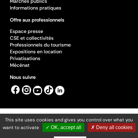
Marchés publics
Informations pratiques
Offre aux professionnels
Espace presse
CSE et collectivités
Professionnels du tourisme
Expositions en location
Privatisations
Mécénat
Nous suivre
This site uses cookies and gives you control over what you
Mentions légales
Gestion des cookies
want to activate
✓ OK, accept all
✗ Deny all cookies
Accessibilité numérique
Ministère de la Culture ©2026
- Cité de l'architecture et du patrimoine