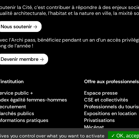
outenir la Cité, c'est contribuer à répondre à des enjeux soc
ualité architecturale, l'habitat et la nature en ville, la mixité so
Nous soutenir
vec l’Archi pass, bénéficiez pendant un an d’un accès privilégi
ong de l’année !
Devenir membre
'institution
Offre aux professionnels
ervice public +
Espace presse
ndex égalité femmes-hommes
CSE et collectivités
ecrutement
Professionnels du touri
archés publics
Expositions en location
nformations pratiques
Privatisations
Mécénat
gives you control over what you want to activate
✓ OK, accept