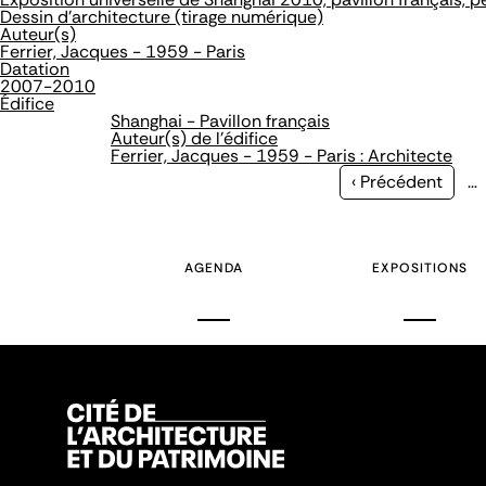
Dessin d'architecture (tirage numérique)
Auteur(s)
Ferrier, Jacques - 1959 - Paris
Datation
2007-2010
Édifice
Shanghai - Pavillon français
Auteur(s) de l'édifice
Ferrier, Jacques - 1959 - Paris : Architecte
Page
‹ Précédent
…
précédente
AGENDA
EXPOSITIONS