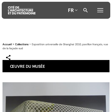
FR
Aller
Aller
Aller
au
au
à
contenu
menu
la
Accueil
Collections
Exposition universelle de Shanghai 2010, pavillon français, vue
principal
principal
recherche
de la façade sud
ŒUVRE DU MUSÉE