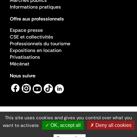
Marchés publics
Informations pratiques
Offre aux professionnels
Espace presse
CSE et collectivités
Professionnels du tourisme
Expositions en location
Privatisations
Mécénat
Nous suivre
This site uses cookies and gives you control over what you
Mentions légales
Gestion des cookies
want to activate
✓ OK, accept all
✗ Deny all cookies
Accessibilité numérique
Ministère de la Culture ©2026
- Cité de l'architecture et du patrimoine