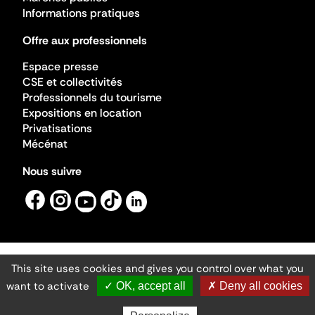
Informations pratiques
Offre aux professionnels
Espace presse
CSE et collectivités
Professionnels du tourisme
Expositions en location
Privatisations
Mécénat
Nous suivre
This site uses cookies and gives you control over what you
Mentions légales
Gestion des cookies
want to activate
✓ OK, accept all
✗ Deny all cookies
Accessibilité numérique
Ministère de la Culture ©2026
- Cité de l'architecture et du patrimoine