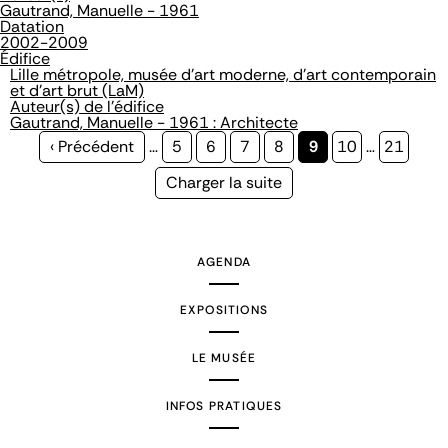
Gautrand, Manuelle - 1961
Datation
2002-2009
Édifice
Lille métropole, musée d'art moderne, d'art contemporain
et d'art brut (LaM)
Auteur(s) de l'édifice
Gautrand, Manuelle - 1961 : Architecte
Page
‹ Précédent
…
Page
5
Page
6
Page
7
Page
8
Page
9
Page
10
…
Page
21
précédente
courante
Page
Charger la suite
suivante
AGENDA
EXPOSITIONS
LE MUSÉE
INFOS PRATIQUES