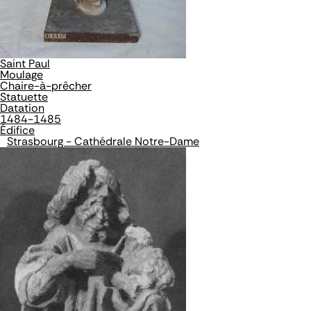
Saint Paul
Moulage
Chaire-à-prêcher
Statuette
Datation
1484-1485
Édifice
Strasbourg - Cathédrale Notre-Dame