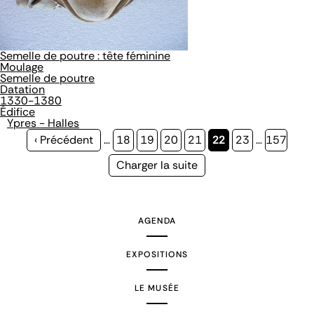
Semelle de poutre : tête féminine
Moulage
Semelle de poutre
Datation
1330-1380
Édifice
Ypres - Halles
Page
‹ Précédent
…
Page
18
Page
19
Page
20
Page
21
Page
22
Page
23
…
Page
157
précédente
courante
Page
Charger la suite
suivante
AGENDA
EXPOSITIONS
LE MUSÉE