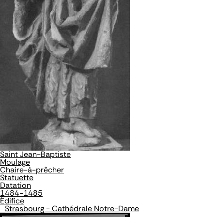
Saint Jean-Baptiste
Moulage
Chaire-à-prêcher
Statuette
Datation
1484-1485
Édifice
Strasbourg - Cathédrale Notre-Dame