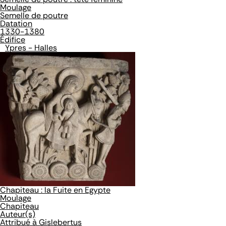
Moulage
Semelle de poutre
Datation
1330-1380
Édifice
Ypres - Halles
Chapiteau : la Fuite en Egypte
Moulage
Chapiteau
Auteur(s)
Attribué à Gislebertus