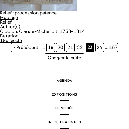
Relief : procession païenne
Moulage
Relief
Auteur(s)
Clodion, Claude-Michel dit, 1738-1814
Datation
18e siècle
Page
‹ Précédent
…
Page
19
Page
20
Page
21
Page
22
Page
23
Page
24
…
Page
157
précédente
courante
Page
Charger la suite
suivante
AGENDA
EXPOSITIONS
LE MUSÉE
INFOS PRATIQUES