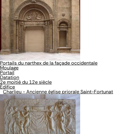
Portails du narthex de la façade occidentale
Moulage
Portail
Datation
2e moitié du 12e siècle
Édifice
Charlieu - Ancienne église priorale Saint-Fortunat