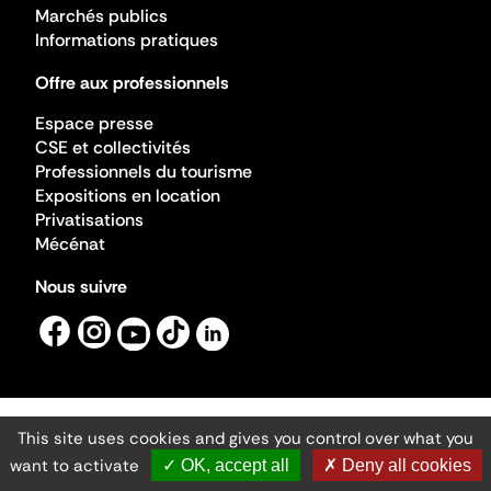
Marchés publics
Informations pratiques
Offre aux professionnels
Espace presse
CSE et collectivités
Professionnels du tourisme
Expositions en location
Privatisations
Mécénat
Nous suivre
This site uses cookies and gives you control over what you
Mentions légales
Gestion des cookies
want to activate
✓ OK, accept all
✗ Deny all cookies
Accessibilité numérique
Ministère de la Culture ©2026