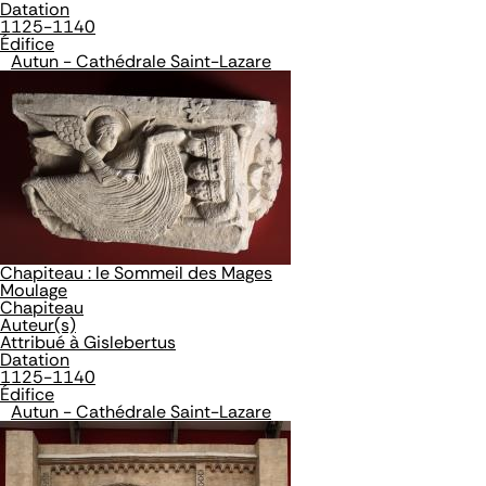
Datation
1125-1140
Édifice
Autun - Cathédrale Saint-Lazare
Chapiteau : le Sommeil des Mages
Moulage
Chapiteau
Auteur(s)
Attribué à Gislebertus
Datation
1125-1140
Édifice
Autun - Cathédrale Saint-Lazare