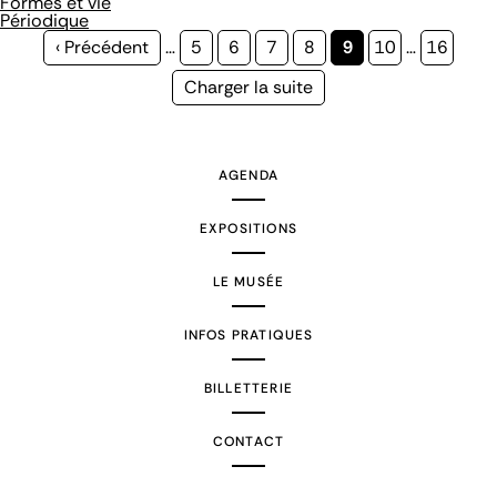
Formes et vie
Périodique
Page
‹ Précédent
…
Page
5
Page
6
Page
7
Page
8
Page
9
Page
10
…
Page
16
précédente
courante
Page
Charger la suite
suivante
AGENDA
EXPOSITIONS
LE MUSÉE
INFOS PRATIQUES
BILLETTERIE
CONTACT