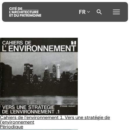
FR
Aller
Aller
Aller
au
au
à
contenu
menu
la
principal
principal
recherche
Cahiers de l'environnement 1. Vers une stratégie de
l'environnement
Périodique