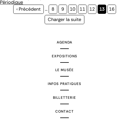
Périodique
Page
‹ Précédent
…
Page
8
Page
9
Page
10
Page
11
Page
12
Page
13
Page
16
précédente
courante
Page
Charger la suite
suivante
AGENDA
EXPOSITIONS
LE MUSÉE
INFOS PRATIQUES
BILLETTERIE
CONTACT