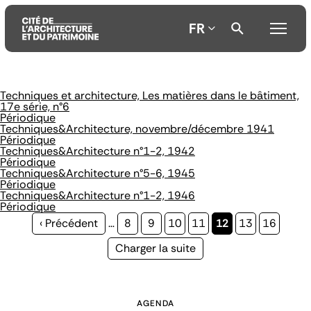
FR
Techniques et architecture, Les matières dans le bâtiment,
Aller
Aller
Aller
17e série, n°6
au
au
à
Périodique
contenu
menu
la
Techniques&Architecture, novembre/décembre 1941
principal
principal
recherche
Périodique
Techniques&Architecture n°1-2, 1942
Périodique
Techniques&Architecture n°5-6, 1945
Périodique
Techniques&Architecture n°1-2, 1946
Périodique
Page
‹ Précédent
…
Page
8
Page
9
Page
10
Page
11
Page
12
Page
13
Page
16
précédente
courante
Page
Charger la suite
suivante
AGENDA