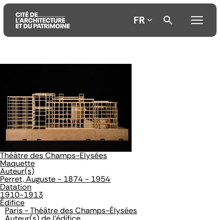
FR
Aller
Aller
Aller
au
au
à
contenu
menu
la
principal
principal
recherche
Théâtre des Champs-Elysées
Maquette
Auteur(s)
Perret, Auguste - 1874 - 1954
Datation
1910-1913
Édifice
Paris - Théâtre des Champs-Élysées
Auteur(s) de l'édifice