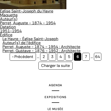
Eglise Saint-Joseph du Havre
Maquette
Auteur(s)
Perret, Auguste - 1874 - 1954
Datation
1951-1954
Édifice
Le Havre - Église Saint-Joseph
Auteur(s) de l'édifice
Perret, Auguste - 1874 - 1954 : Architecte
Perret, Gustave - 1876 - 1952 : Architecte
Page
‹ Précédent
…
Page
2
Page
3
Page
4
Page
5
Page
6
Page
7
…
Page
64
précédente
courante
Page
Charger la suite
suivante
AGENDA
EXPOSITIONS
LE MUSÉE