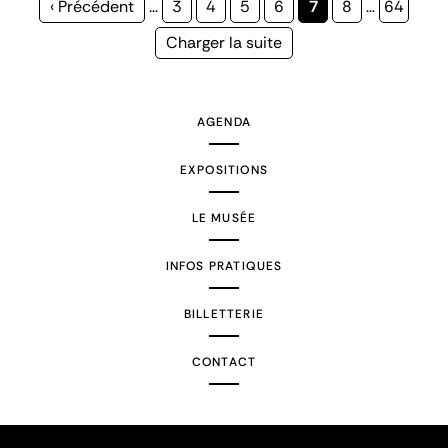
Page
‹ Précédent
…
Page
3
Page
4
Page
5
Page
6
Page
7
Page
8
…
Page
64
précédente
courante
Page
Charger la suite
suivante
AGENDA
EXPOSITIONS
LE MUSÉE
INFOS PRATIQUES
BILLETTERIE
CONTACT