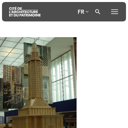
FR
Aller
Aller
Aller
au
au
à
contenu
menu
la
principal
principal
recherche