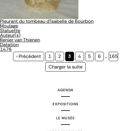
Pleurant du tombeau d'Isabelle de Bourbon
Moulage
Statuette
Auteur(s)
Renier van Thienen
Datation
1476
Page
‹ Précédent
Page
1
Page
2
Page
3
Page
4
Page
5
Page
6
…
Page
165
précédente
courante
Page
Charger la suite
suivante
AGENDA
EXPOSITIONS
LE MUSÉE