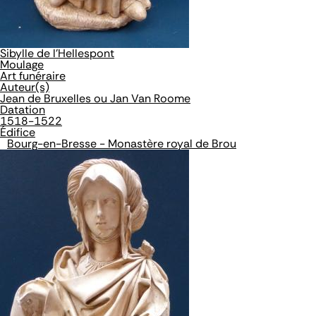
Sibylle de l'Hellespont
Moulage
Art funéraire
Auteur(s)
Jean de Bruxelles ou Jan Van Roome
Datation
1518-1522
Édifice
Bourg-en-Bresse - Monastère royal de Brou