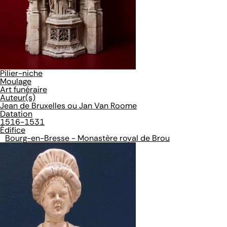
Pilier-niche
Moulage
Art funéraire
Auteur(s)
Jean de Bruxelles ou Jan Van Roome
Datation
1516-1531
Édifice
Bourg-en-Bresse - Monastère royal de Brou