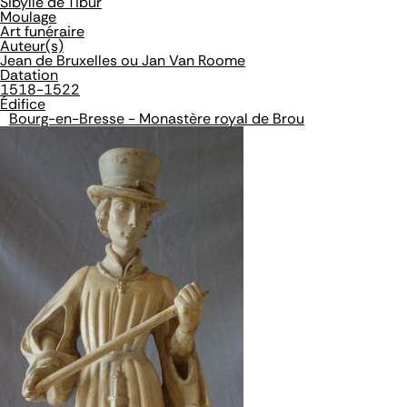
Sibylle de Tibur
Moulage
Art funéraire
Auteur(s)
Jean de Bruxelles ou Jan Van Roome
Datation
1518-1522
Édifice
Bourg-en-Bresse - Monastère royal de Brou