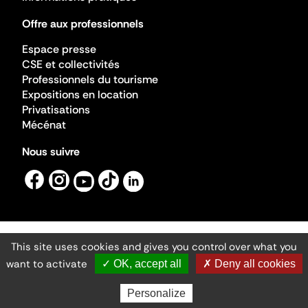
Offre aux professionnels
Espace presse
CSE et collectivités
Professionnels du tourisme
Expositions en location
Privatisations
Mécénat
Nous suivre
This site uses cookies and gives you control over what you
Mentions légales
Gestion des cookies
want to activate
✓ OK, accept all
✗ Deny all cookies
Accessibilité numérique
Ministère de la Culture ©2026
- Cité de l'architecture et du patrimoine
Personalize