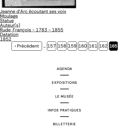
Jeanne d'Arc écoutant ses voix
Moulage
Statue
Auteur(s)
Rude, François - 1783 - 1855
Datation
1852
Page
‹ Précédent
…
Page
157
Page
158
Page
159
Page
160
Page
161
Page
162
Page
165
précédente
courante
AGENDA
EXPOSITIONS
LE MUSÉE
INFOS PRATIQUES
BILLETTERIE