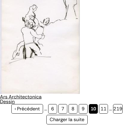
Ars Architectonica
Dessin
Page
‹ Précédent
…
Page
6
Page
7
Page
8
Page
9
Page
10
Page
11
…
Page
219
précédente
courante
Page
Charger la suite
suivante