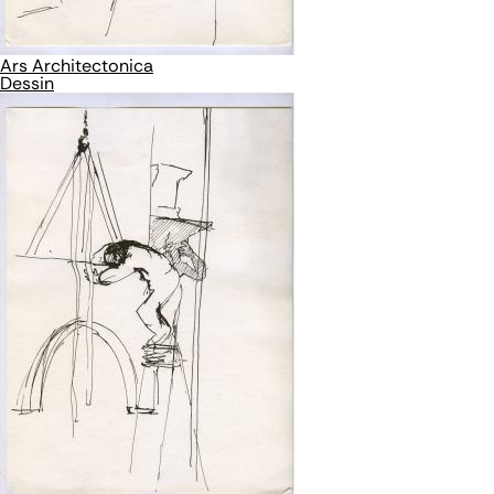
Ars Architectonica
Dessin