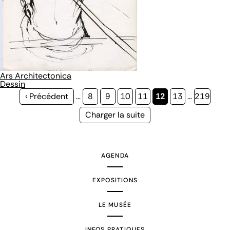
Ars Architectonica
Dessin
Page
‹ Précédent
…
Page
8
Page
9
Page
10
Page
11
Page
12
Page
13
…
Page
219
précédente
courante
Page
Charger la suite
suivante
AGENDA
EXPOSITIONS
LE MUSÉE
INFOS PRATIQUES