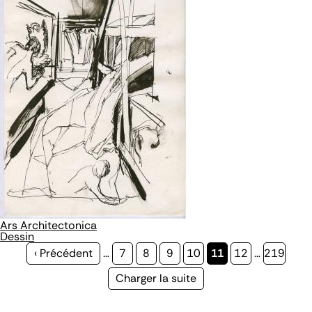
Ars Architectonica
Dessin
Page
‹ Précédent
…
Page
7
Page
8
Page
9
Page
10
Page
11
Page
12
…
Page
219
précédente
courante
Page
Charger la suite
suivante